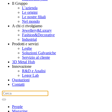
Il Gruppo
L’azienda
Le origini
Le nostre filiali
Nel mondo
A chi ci rivolgiamo
Jewellery&Luxury
Fashion&Decorative
Industrial
Prodotti e servizi
Leghe
Soluzioni Galvaniche
Servizio al cliente
3D Metal Hub
Innovazione
R&D e Analisi
Legor Lab
Quotazioni
Contatti
People
Magazine