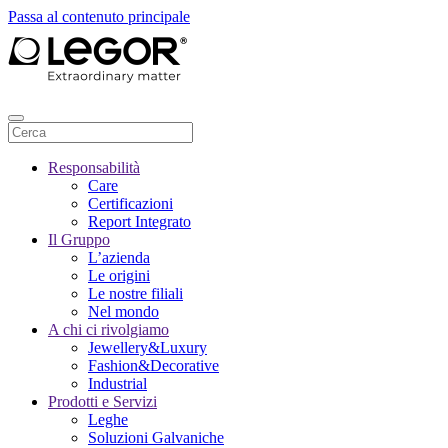
Passa al contenuto principale
Responsabilità
Care
Certificazioni
Report Integrato
Il Gruppo
L’azienda
Le origini
Le nostre filiali
Nel mondo
A chi ci rivolgiamo
Jewellery&Luxury
Fashion&Decorative
Industrial
Prodotti e Servizi
Leghe
Soluzioni Galvaniche