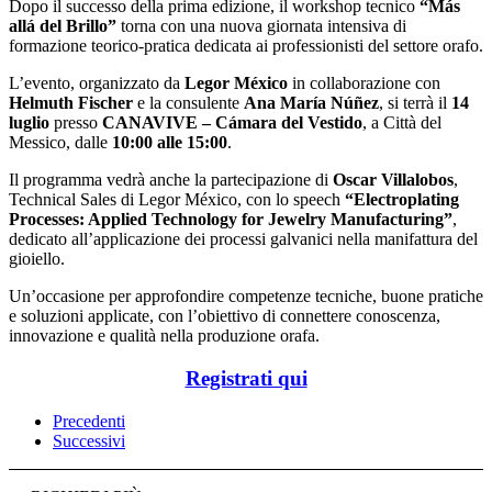
Dopo il successo della prima edizione, il workshop tecnico
“Más
allá del Brillo”
torna con una nuova giornata intensiva di
formazione teorico-pratica dedicata ai professionisti del settore orafo.
L’evento, organizzato da
Legor México
in collaborazione con
Helmuth Fischer
e la consulente
Ana María Núñez
, si terrà il
14
luglio
presso
CANAVIVE – Cámara del Vestido
, a Città del
Messico, dalle
10:00 alle 15:00
.
Il programma vedrà anche la partecipazione di
Oscar Villalobos
,
Technical Sales di Legor México, con lo speech
“Electroplating
Processes: Applied Technology for Jewelry Manufacturing”
,
dedicato all’applicazione dei processi galvanici nella manifattura del
gioiello.
Un’occasione per approfondire competenze tecniche, buone pratiche
e soluzioni applicate, con l’obiettivo di connettere conoscenza,
innovazione e qualità nella produzione orafa.
Registrati qui
Precedenti
Successivi