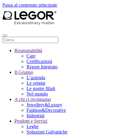
Passa al contenuto principale
Responsabilità
Care
Certificazioni
Report Integrato
Il Gruppo
L’azienda
Le origini
Le nostre filiali
Nel mondo
A chi ci rivolgiamo
Jewellery&Luxury
Fashion&Decorative
Industrial
Prodotti e Servizi
Leghe
Soluzioni Galvaniche