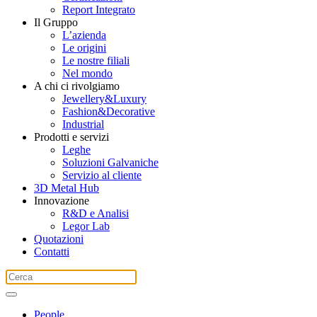
Report Integrato
Il Gruppo
L’azienda
Le origini
Le nostre filiali
Nel mondo
A chi ci rivolgiamo
Jewellery&Luxury
Fashion&Decorative
Industrial
Prodotti e servizi
Leghe
Soluzioni Galvaniche
Servizio al cliente
3D Metal Hub
Innovazione
R&D e Analisi
Legor Lab
Quotazioni
Contatti
People