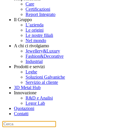
Care
Certificazioni
Report Integrato
Il Gruppo
L’azienda
Le origini
Le nostre filiali
Nel mondo
A chi ci rivolgiamo
Jewellery&Luxury
Fashion&Decorative
Industrial
Prodotti e servizi
Leghe
Soluzioni Galvaniche
Servizio al cliente
3D Metal Hub
Innovazione
R&D e Analisi
Legor Lab
Quotazioni
Contatti