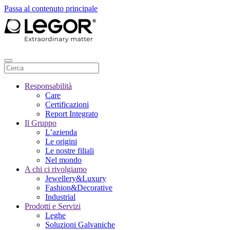
Passa al contenuto principale
Responsabilità
Care
Certificazioni
Report Integrato
Il Gruppo
L’azienda
Le origini
Le nostre filiali
Nel mondo
A chi ci rivolgiamo
Jewellery&Luxury
Fashion&Decorative
Industrial
Prodotti e Servizi
Leghe
Soluzioni Galvaniche