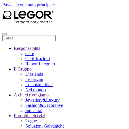
Passa al contenuto principale
Responsabilità
Care
Certificazioni
Report Integrato
Il Gruppo
L’azienda
Le origini
Le nostre filiali
Nel mondo
A chi ci rivolgiamo
Jewellery&Luxury
Fashion&Decorative
Industrial
Prodotti e Servizi
Leghe
Soluzioni Galvaniche