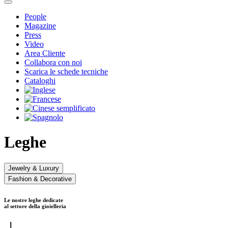
People
Magazine
Press
Video
Area Cliente
Collabora con noi
Scarica le schede tecniche
Cataloghi
Leghe
Jewelry & Luxury
Fashion & Decorative
Le nostre leghe dedicate
al settore della gioielleria