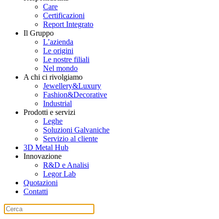
Care
Certificazioni
Report Integrato
Il Gruppo
L’azienda
Le origini
Le nostre filiali
Nel mondo
A chi ci rivolgiamo
Jewellery&Luxury
Fashion&Decorative
Industrial
Prodotti e servizi
Leghe
Soluzioni Galvaniche
Servizio al cliente
3D Metal Hub
Innovazione
R&D e Analisi
Legor Lab
Quotazioni
Contatti