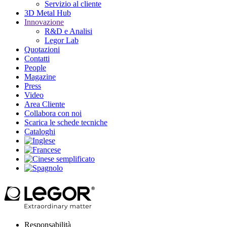
Servizio al cliente
3D Metal Hub
Innovazione
R&D e Analisi
Legor Lab
Quotazioni
Contatti
People
Magazine
Press
Video
Area Cliente
Collabora con noi
Scarica le schede tecniche
Cataloghi
Responsabilità