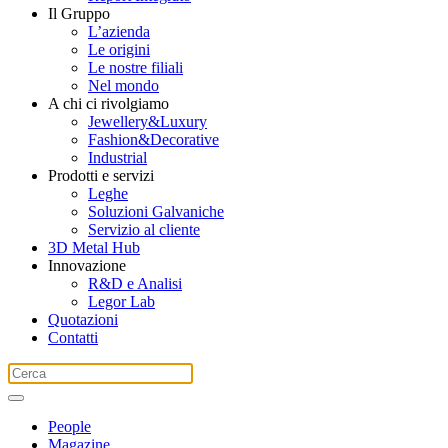
Il Gruppo
L’azienda
Le origini
Le nostre filiali
Nel mondo
A chi ci rivolgiamo
Jewellery&Luxury
Fashion&Decorative
Industrial
Prodotti e servizi
Leghe
Soluzioni Galvaniche
Servizio al cliente
3D Metal Hub
Innovazione
R&D e Analisi
Legor Lab
Quotazioni
Contatti
People
Magazine