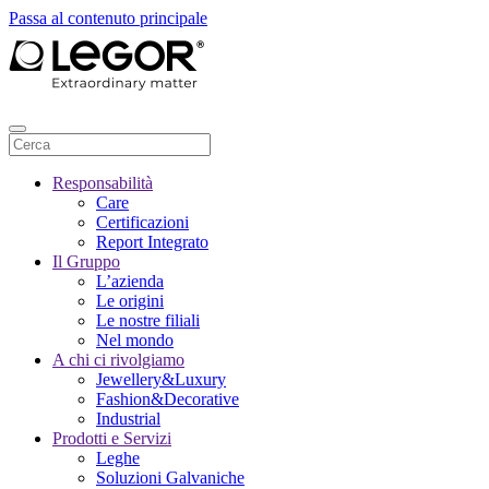
Passa al contenuto principale
Responsabilità
Care
Certificazioni
Report Integrato
Il Gruppo
L’azienda
Le origini
Le nostre filiali
Nel mondo
A chi ci rivolgiamo
Jewellery&Luxury
Fashion&Decorative
Industrial
Prodotti e Servizi
Leghe
Soluzioni Galvaniche