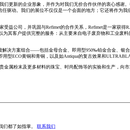
征我们更新的企业形象，并作为对我们无价合作伙伴的衷心感谢。得
任驱动。我们的展位不仅仅是一个会面的地方；它还将作为我们身份
，并巩固与Refimet的合作关系，Refimet是一家获得RJC和C
or可以为其客户提供完整的服务：从主要来自电子废弃物和工业废
方案组合——包括金母合金、即用型950‰铂金合金、银合金和镀
即用型ECO黄铜和青铜，以及如Antiqua的复古效果和ULTRA
专门用于使用贵金属粉末及更多材料的珠宝、时尚配饰等的实验和生产，
我们都了如指掌。
联系我们