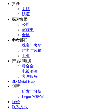
责任
关怀
认证
探索集团
公司
家族史
全球
参考部门
珠宝与奢华
时尚与装饰
工业
产品和服务
母合金
电镀溶液
客户服务
3D Metal Hub
创新
研发与分析
Legor 实验室
报价
联系方式