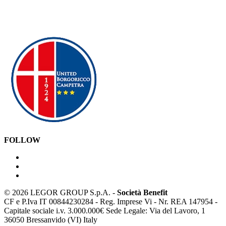
FOLLOW
©
2026 LEGOR GROUP S.p.A. -
Società Benefit
CF e P.Iva IT 00844230284 - Reg. Imprese Vi - Nr. REA 147954 -
Capitale sociale i.v. 3.000.000€ Sede Legale: Via del Lavoro, 1
36050 Bressanvido (VI) Italy