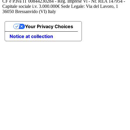
CF e P.Iva IT 00844230284 - Reg. Imprese Vi - Nr. REA 147954 -
Capitale sociale i.v. 3.000.000€ Sede Legale: Via del Lavoro, 1
36050 Bressanvido (VI) Italy
Your Privacy Choices
Notice at collection