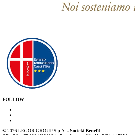
FOLLOW
©
2026 LEGOR GROUP S.p.A. -
Società Benefit