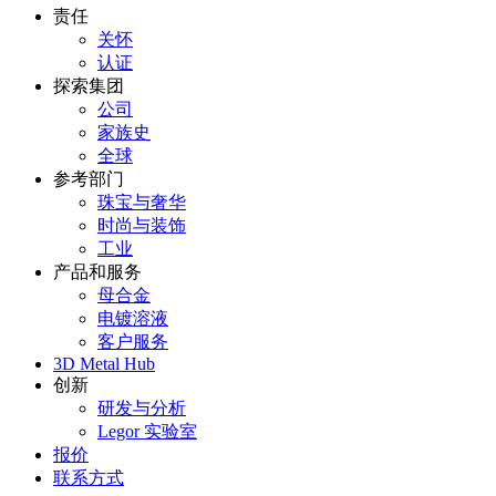
责任
关怀
认证
探索集团
公司
家族史
全球
参考部门
珠宝与奢华
时尚与装饰
工业
产品和服务
母合金
电镀溶液
客户服务
3D Metal Hub
创新
研发与分析
Legor 实验室
报价
联系方式