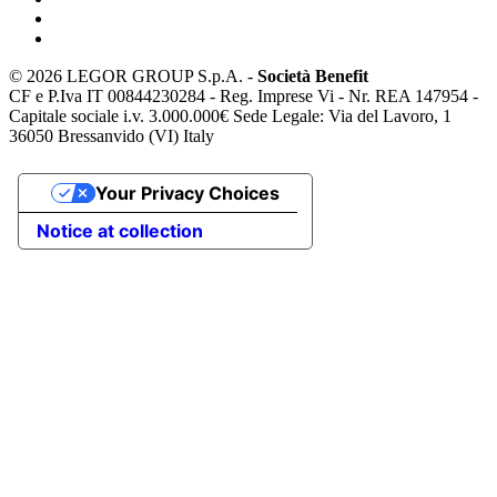
©
2026 LEGOR GROUP S.p.A. -
Società Benefit
CF e P.Iva IT 00844230284 - Reg. Imprese Vi - Nr. REA 147954 -
Capitale sociale i.v. 3.000.000€ Sede Legale: Via del Lavoro, 1
36050 Bressanvido (VI) Italy
Your Privacy Choices
Notice at collection