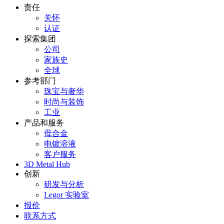
责任
关怀
认证
探索集团
公司
家族史
全球
参考部门
珠宝与奢华
时尚与装饰
工业
产品和服务
母合金
电镀溶液
客户服务
3D Metal Hub
创新
研发与分析
Legor 实验室
报价
联系方式