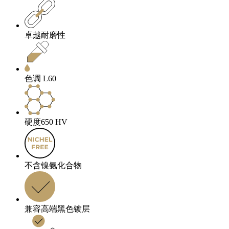
卓越耐磨性
色调 L60
硬度650 HV
不含镍氨化合物
兼容高端黑色镀层