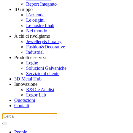
Report Integrato
Il Gruppo
L’azienda
Le origini
Le nostre filiali
Nel mondo
A chi ci rivolgiamo
Jewellery&Luxury
Fashion&Decorative
Industrial
Prodotti e servizi
Leghe
Soluzioni Galvaniche
Servizio al cliente
3D Metal Hub
Innovazione
R&D e Analisi
Legor Lab
Quotazioni
Contatti
People