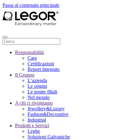
Passa al contenuto principale
Responsabilità
Care
Certificazioni
Report Integrato
Il Gruppo
L’azienda
Le origini
Le nostre filiali
Nel mondo
A chi ci rivolgiamo
Jewellery&Luxury
Fashion&Decorative
Industrial
Prodotti e Servizi
Leghe
Soluzioni Galvaniche