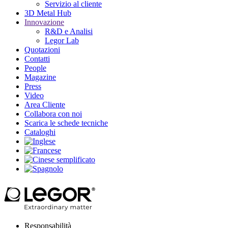
Servizio al cliente
3D Metal Hub
Innovazione
R&D e Analisi
Legor Lab
Quotazioni
Contatti
People
Magazine
Press
Video
Area Cliente
Collabora con noi
Scarica le schede tecniche
Cataloghi
Responsabilità