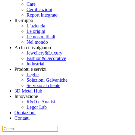
Care
Certificazioni
Report Integrato
Il Gruppo
L’azienda
Le origini
Le nostre filiali
Nel mondo
A chi ci rivolgiamo
Jewellery&Luxury
Fashion&Decorative
Industrial
Prodotti e servizi
Leghe
Soluzioni Galvaniche
Servizio al cliente
3D Metal Hub
Innovazione
R&D e Analisi
Legor Lab
Quotazioni
Contatti