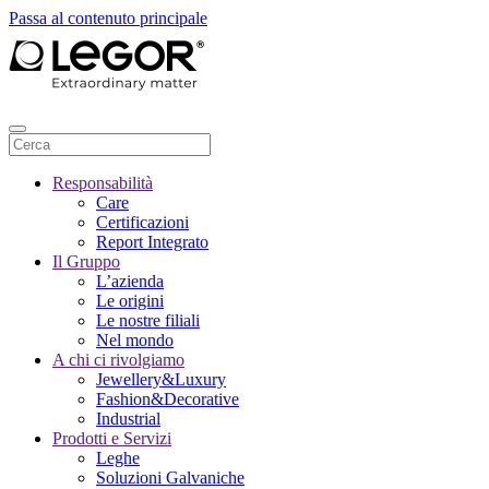
Passa al contenuto principale
Responsabilità
Care
Certificazioni
Report Integrato
Il Gruppo
L’azienda
Le origini
Le nostre filiali
Nel mondo
A chi ci rivolgiamo
Jewellery&Luxury
Fashion&Decorative
Industrial
Prodotti e Servizi
Leghe
Soluzioni Galvaniche