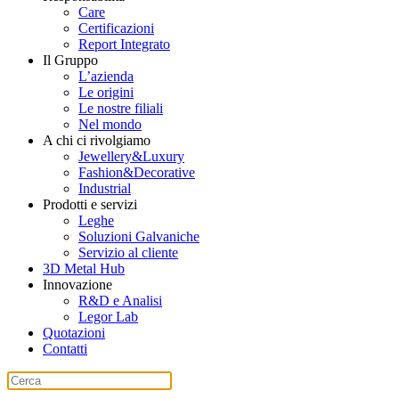
Care
Certificazioni
Report Integrato
Il Gruppo
L’azienda
Le origini
Le nostre filiali
Nel mondo
A chi ci rivolgiamo
Jewellery&Luxury
Fashion&Decorative
Industrial
Prodotti e servizi
Leghe
Soluzioni Galvaniche
Servizio al cliente
3D Metal Hub
Innovazione
R&D e Analisi
Legor Lab
Quotazioni
Contatti