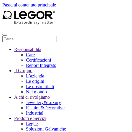
Passa al contenuto principale
Responsabilità
Care
Certificazioni
Report Integrato
Il Gruppo
L’azienda
Le origini
Le nostre filiali
Nel mondo
A chi ci rivolgiamo
Jewellery&Luxury
Fashion&Decorative
Industrial
Prodotti e Servizi
Leghe
Soluzioni Galvaniche