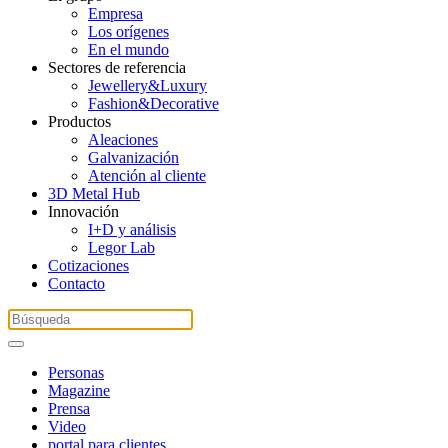
Empresa
Los orígenes
En el mundo
Sectores de referencia
Jewellery&Luxury
Fashion&Decorative
Productos
Aleaciones
Galvanización
Atención al cliente
3D Metal Hub
Innovación
I+D y análisis
Legor Lab
Cotizaciones
Contacto
Personas
Magazine
Prensa
Video
portal para clientes