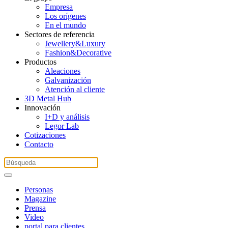
Empresa
Los orígenes
En el mundo
Sectores de referencia
Jewellery&Luxury
Fashion&Decorative
Productos
Aleaciones
Galvanización
Atención al cliente
3D Metal Hub
Innovación
I+D y análisis
Legor Lab
Cotizaciones
Contacto
Personas
Magazine
Prensa
Video
portal para clientes