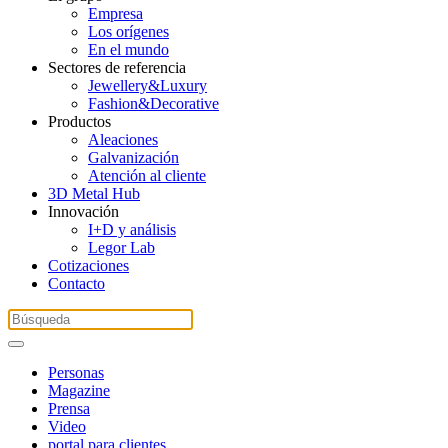
Empresa
Los orígenes
En el mundo
Sectores de referencia
Jewellery&Luxury
Fashion&Decorative
Productos
Aleaciones
Galvanización
Atención al cliente
3D Metal Hub
Innovación
I+D y análisis
Legor Lab
Cotizaciones
Contacto
Personas
Magazine
Prensa
Video
portal para clientes