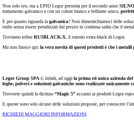
Non solo oro, ma a EPHJ Legor presenta per il secondo anno
SILN
trattamento galvanico e con un colore bianco e brillante unico,
perfett
E per quanto riguarda la
galvanica
? Non dimentichiamoci delle soluzi
rodio senza essere penalizzati dal prezzo in continua salita che il metal
Troviamo infine
RU5BLACK-X
, il rutenio extra-black di Legor.
Ma non finisce qui:
la vera novità di questi prodotti è che i metall
Legor Group SPA
è, infatti, ad oggi
la prima ed unica azienda del c
leghe, polveri e soluzioni galvaniche sono realizzate unicamente co
Troverete quindi la dicitura
“Magic 5”
accanto ai prodotti Legor espost
E queste sono solo alcune delle soluzioni proposte, per conoscere l’
RICHIEDI MAGGIORI INFORMAZIONI