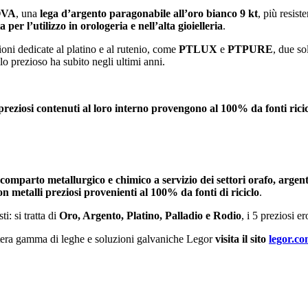
OVA
, una
lega d’argento paragonabile all’oro bianco 9 kt
, più resist
a per l’utilizzo in orologeria e nell’alta gioielleria
.
oni dedicate al platino e al rutenio, come
PTLUX
e
PTPURE
, due so
lo prezioso ha subito negli ultimi anni.
i preziosi contenuti al loro interno provengono al 100% da fonti ricic
omparto metallurgico e chimico a servizio dei settori orafo, argenti
n metalli preziosi provenienti al 100% da fonti di riciclo
.
i: si tratta di
Oro, Argento, Platino, Palladio e Rodio
, i 5 preziosi 
intera gamma di leghe e soluzioni galvaniche Legor
visita il sito
legor.c