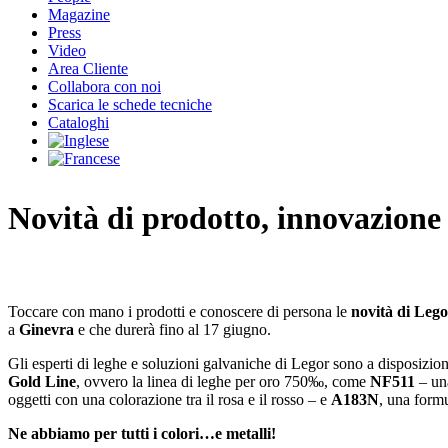
Magazine
Press
Video
Area Cliente
Collabora con noi
Scarica le schede tecniche
Cataloghi
Novità di prodotto, innovazione 
Toccare con mano i prodotti e conoscere di persona le
novità di Leg
a
Ginevra
e che durerà fino al 17 giugno.
Gli esperti di leghe e soluzioni galvaniche di Legor sono a disposizione
Gold Line
, ovvero la linea di leghe per oro 750‰, come
NF511
– una
oggetti con una colorazione tra il rosa e il rosso – e
A183N
, una formu
Ne abbiamo per tutti i colori…e metalli!