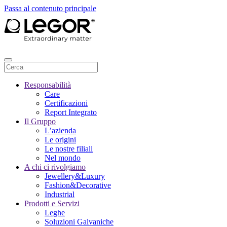
Passa al contenuto principale
Responsabilità
Care
Certificazioni
Report Integrato
Il Gruppo
L’azienda
Le origini
Le nostre filiali
Nel mondo
A chi ci rivolgiamo
Jewellery&Luxury
Fashion&Decorative
Industrial
Prodotti e Servizi
Leghe
Soluzioni Galvaniche