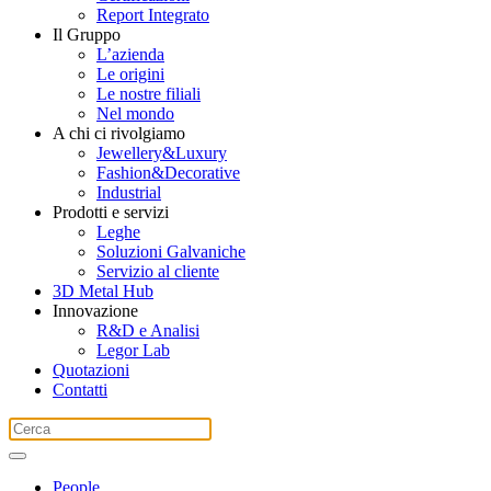
Report Integrato
Il Gruppo
L’azienda
Le origini
Le nostre filiali
Nel mondo
A chi ci rivolgiamo
Jewellery&Luxury
Fashion&Decorative
Industrial
Prodotti e servizi
Leghe
Soluzioni Galvaniche
Servizio al cliente
3D Metal Hub
Innovazione
R&D e Analisi
Legor Lab
Quotazioni
Contatti
People