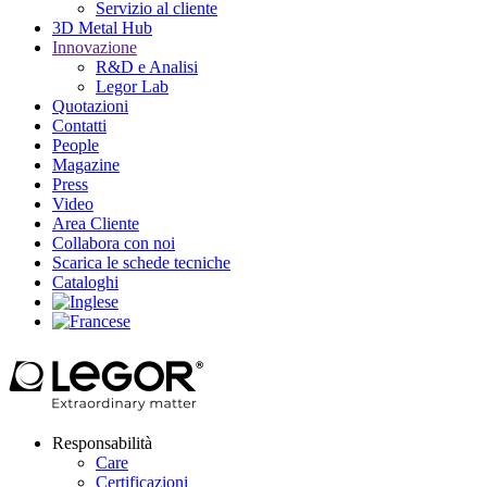
Servizio al cliente
3D Metal Hub
Innovazione
R&D e Analisi
Legor Lab
Quotazioni
Contatti
People
Magazine
Press
Video
Area Cliente
Collabora con noi
Scarica le schede tecniche
Cataloghi
Responsabilità
Care
Certificazioni