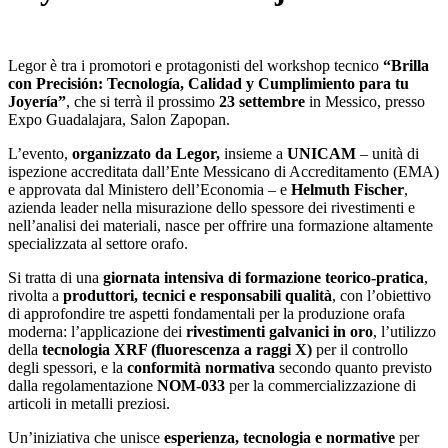
Legor è tra i promotori e protagonisti del workshop tecnico
“Brilla
con Precisión: Tecnología, Calidad y Cumplimiento para tu
Joyería”
, che si terrà il prossimo
23 settembre
in Messico, presso
Expo Guadalajara, Salon Zapopan.
L’evento,
organizzato da Legor,
insieme a
UNICAM
– unità di
ispezione accreditata dall’Ente Messicano di Accreditamento (EMA)
e approvata dal Ministero dell’Economia – e
Helmuth Fischer
,
azienda leader nella misurazione dello spessore dei rivestimenti e
nell’analisi dei materiali, nasce per offrire una formazione altamente
specializzata al settore orafo.
Si tratta di una
giornata intensiva di formazione teorico-pratica
,
rivolta a
produttori, tecnici e responsabili qualità
, con l’obiettivo
di approfondire tre aspetti fondamentali per la produzione orafa
moderna: l’applicazione dei
rivestimenti galvanici in oro
, l’utilizzo
della
tecnologia XRF (fluorescenza a raggi X)
per il controllo
degli spessori, e la
conformità normativa
secondo quanto previsto
dalla regolamentazione
NOM-033
per la commercializzazione di
articoli in metalli preziosi.
Un’iniziativa che unisce
esperienza, tecnologia e normative
per