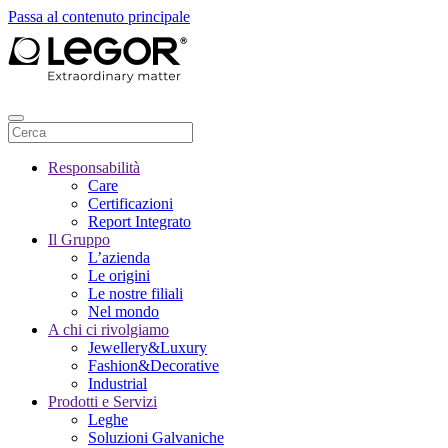
Passa al contenuto principale
Responsabilità
Care
Certificazioni
Report Integrato
Il Gruppo
L’azienda
Le origini
Le nostre filiali
Nel mondo
A chi ci rivolgiamo
Jewellery&Luxury
Fashion&Decorative
Industrial
Prodotti e Servizi
Leghe
Soluzioni Galvaniche