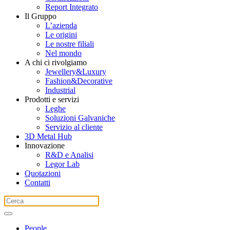
Report Integrato
Il Gruppo
L’azienda
Le origini
Le nostre filiali
Nel mondo
A chi ci rivolgiamo
Jewellery&Luxury
Fashion&Decorative
Industrial
Prodotti e servizi
Leghe
Soluzioni Galvaniche
Servizio al cliente
3D Metal Hub
Innovazione
R&D e Analisi
Legor Lab
Quotazioni
Contatti
People