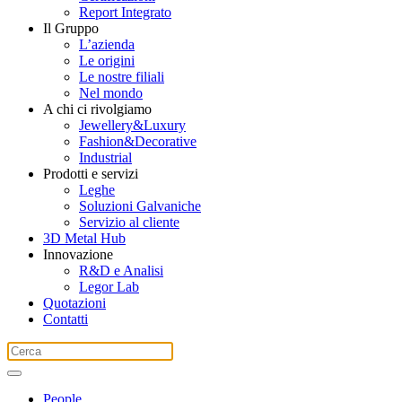
Report Integrato
Il Gruppo
L’azienda
Le origini
Le nostre filiali
Nel mondo
A chi ci rivolgiamo
Jewellery&Luxury
Fashion&Decorative
Industrial
Prodotti e servizi
Leghe
Soluzioni Galvaniche
Servizio al cliente
3D Metal Hub
Innovazione
R&D e Analisi
Legor Lab
Quotazioni
Contatti
People