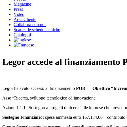
Magazine
Press
Video
Area Cliente
Collabora con noi
Scarica le schede tecniche
Cataloghi
Legor accede al finanziamen
Legor ha avuto accesso al finanziamento
POR
—
Obiettivo “Increme
Asse “Ricerca, sviluppo tecnologico ed innovazione”.
Azione 1.1.1 “Sostegno a progetti di ricerca alle imprese che prevedono l
Sostegno Finanziario:
spesa ammessa euro 167.184,00 – contributo 
Questo finanziamento ha permesso a Legor di intraprendere il proget