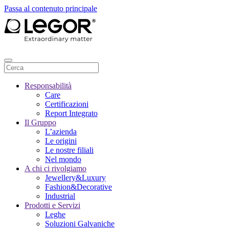
Passa al contenuto principale
Responsabilità
Care
Certificazioni
Report Integrato
Il Gruppo
L’azienda
Le origini
Le nostre filiali
Nel mondo
A chi ci rivolgiamo
Jewellery&Luxury
Fashion&Decorative
Industrial
Prodotti e Servizi
Leghe
Soluzioni Galvaniche