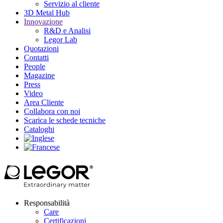
Servizio al cliente
3D Metal Hub
Innovazione
R&D e Analisi
Legor Lab
Quotazioni
Contatti
People
Magazine
Press
Video
Area Cliente
Collabora con noi
Scarica le schede tecniche
Cataloghi
Responsabilità
Care
Certificazioni