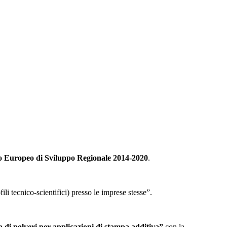
Europeo di Sviluppo Regionale 2014-2020
.
li tecnico-scientifici) presso le imprese stesse”.
a di polveri per applicazioni di stampa additiva”
con la