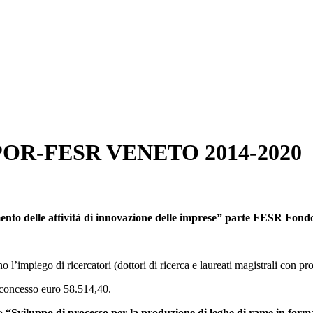
to POR-FESR VENETO 2014-2020
nto delle attività di innovazione delle imprese” parte
FESR Fondo 
’impiego di ricercatori (dottori di ricerca e laureati magistrali con profi
concesso euro 58.514,40.
to
“Sviluppo di processo per la produzione di leghe di rame in form