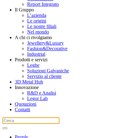
Report Integrato
Il Gruppo
L’azienda
Le origini
Le nostre filiali
Nel mondo
A chi ci rivolgiamo
Jewellery&Luxury
Fashion&Decorative
Industrial
Prodotti e servizi
Leghe
Soluzioni Galvaniche
Servizio al cliente
3D Metal Hub
Innovazione
R&D e Analisi
Legor Lab
Quotazioni
Contatti
People