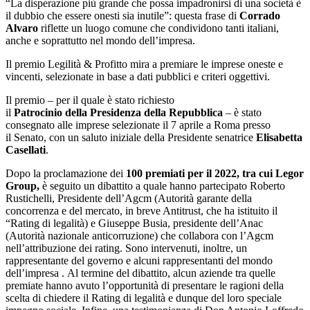
“La disperazione più grande che possa impadronirsi di una società è
il dubbio che essere onesti sia inutile”: questa frase di
Corrado
Alvaro
riflette un luogo comune che condividono tanti italiani,
anche e soprattutto nel mondo dell’impresa.
Il premio Legilità & Profitto mira a premiare le imprese oneste e
vincenti, selezionate in base a dati pubblici e criteri oggettivi.
Il premio – per il quale è stato richiesto
il
Patrocinio della Presidenza della Repubblica
– è stato
consegnato alle imprese selezionate il 7 aprile a Roma presso
il Senato, con un saluto iniziale della Presidente senatrice
Elisabetta
Casellati
.
Dopo la proclamazione dei
100 premiati per il 2022, tra cui Legor
Group,
è seguito un dibattito a quale hanno partecipato Roberto
Rustichelli, Presidente dell’Agcm (Autorità garante della
concorrenza e del mercato, in breve Antitrust, che ha istituito il
“Rating di legalità) e Giuseppe Busia, presidente dell’Anac
(Autorità nazionale anticorruzione) che collabora con l’Agcm
nell’attribuzione dei rating. Sono intervenuti, inoltre, un
rappresentante del governo e alcuni rappresentanti del mondo
dell’impresa . Al termine del dibattito, alcun aziende tra quelle
premiate hanno avuto l’opportunità di presentare le ragioni della
scelta di chiedere il Rating di legalità e dunque del loro speciale