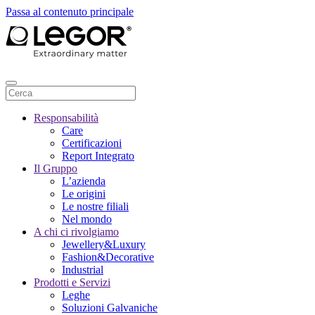
Passa al contenuto principale
Responsabilità
Care
Certificazioni
Report Integrato
Il Gruppo
L’azienda
Le origini
Le nostre filiali
Nel mondo
A chi ci rivolgiamo
Jewellery&Luxury
Fashion&Decorative
Industrial
Prodotti e Servizi
Leghe
Soluzioni Galvaniche