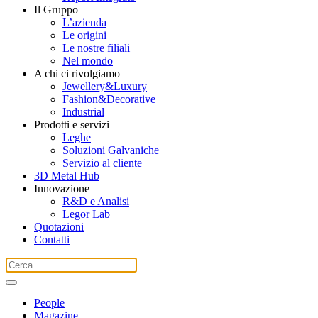
Il Gruppo
L’azienda
Le origini
Le nostre filiali
Nel mondo
A chi ci rivolgiamo
Jewellery&Luxury
Fashion&Decorative
Industrial
Prodotti e servizi
Leghe
Soluzioni Galvaniche
Servizio al cliente
3D Metal Hub
Innovazione
R&D e Analisi
Legor Lab
Quotazioni
Contatti
People
Magazine