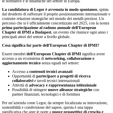
le normative e le dinamiche del settore in Europa.
La candidatura di Legor è avvenuta in modo spontaneo
, spinta
dal desiderio di rafforzare il proprio posizionamento internazionale e
costruire relazioni strategiche nel mondo dei metalli preziosi. Un
percorso che si è ufficialmente concretizzato nel 2025, con la nostra
prima partecipazione al raduno annuale
d
ell’European
Chapter di IPMI a Budapest
, un evento che riunisce ogni anno i
principali attori del settore a livello globale.
Cosa significa far parte
d
ell’European Chapter di IPMI?
Essere membri
d
ell’European Chapter di IPMI
significa avere
accesso a un ecosistema di
networking, collaborazione e
aggiornamento tecnico
senza eguali nel settore:
Accesso a
contenuti tecnici avanzati
Opportunità di
partecipare a progetti di ricerca
collaborativi
e tavoli tecnici internazionali
Attività di
advocacy e rappresentanza istituzionale
Possibilità di stringere
nuove alleanze strategiche
con
partner finanziari, tecnologici e di fornitura
Per un’azienda come Legor, da sempre focalizzata su innovazione,
sostenibilità e condivisione del sapere, questa è una tappa
significativa che apre le porte a
nuove prospettive di crescita e