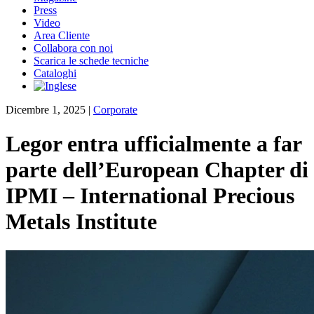
Press
Video
Area Cliente
Collabora con noi
Scarica le schede tecniche
Cataloghi
Dicembre 1, 2025
|
Corporate
Legor entra ufficialmente a far
parte dell’European Chapter di
IPMI – International Precious
Metals Institute