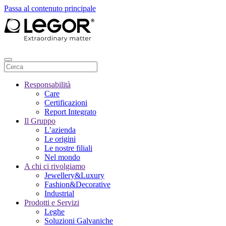
Passa al contenuto principale
Responsabilità
Care
Certificazioni
Report Integrato
Il Gruppo
L’azienda
Le origini
Le nostre filiali
Nel mondo
A chi ci rivolgiamo
Jewellery&Luxury
Fashion&Decorative
Industrial
Prodotti e Servizi
Leghe
Soluzioni Galvaniche