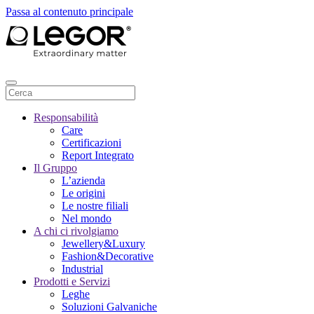
Passa al contenuto principale
Responsabilità
Care
Certificazioni
Report Integrato
Il Gruppo
L’azienda
Le origini
Le nostre filiali
Nel mondo
A chi ci rivolgiamo
Jewellery&Luxury
Fashion&Decorative
Industrial
Prodotti e Servizi
Leghe
Soluzioni Galvaniche