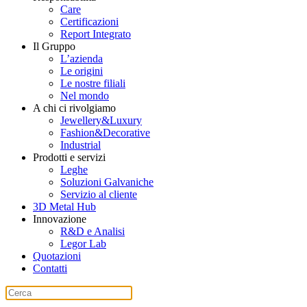
Care
Certificazioni
Report Integrato
Il Gruppo
L’azienda
Le origini
Le nostre filiali
Nel mondo
A chi ci rivolgiamo
Jewellery&Luxury
Fashion&Decorative
Industrial
Prodotti e servizi
Leghe
Soluzioni Galvaniche
Servizio al cliente
3D Metal Hub
Innovazione
R&D e Analisi
Legor Lab
Quotazioni
Contatti