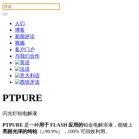
人们
博客
新闻评论
视频
客户门户
与我们合作
PTPURE
闪光灯铂电解液
PTPURE
是一种
用于
FLASH 应用的
铂金电解溶液，能镀上
亮丽光泽的
纯铂
（≥99.9%），100% 可回收利用。