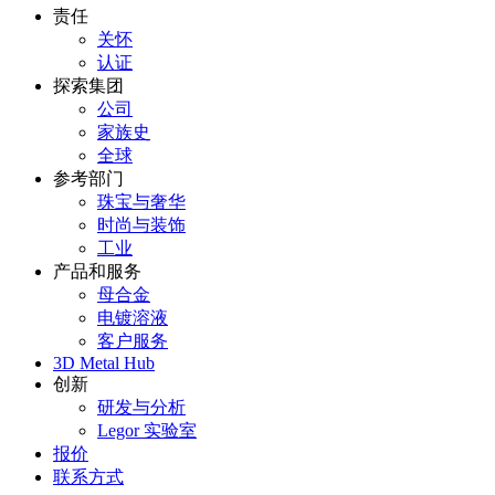
责任
关怀
认证
探索集团
公司
家族史
全球
参考部门
珠宝与奢华
时尚与装饰
工业
产品和服务
母合金
电镀溶液
客户服务
3D Metal Hub
创新
研发与分析
Legor 实验室
报价
联系方式