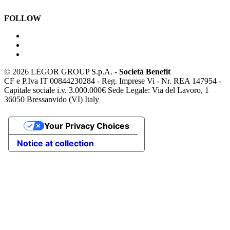
FOLLOW
©
2026 LEGOR GROUP S.p.A. -
Società Benefit
CF e P.Iva IT 00844230284 - Reg. Imprese Vi - Nr. REA 147954 -
Capitale sociale i.v. 3.000.000€ Sede Legale: Via del Lavoro, 1
36050 Bressanvido (VI) Italy
Your Privacy Choices
Notice at collection