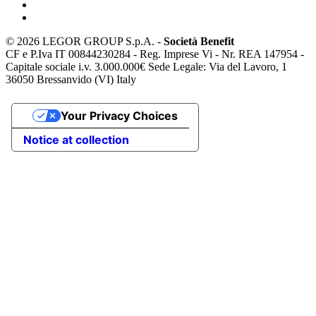
©
2026 LEGOR GROUP S.p.A. -
Società Benefit
CF e P.Iva IT 00844230284 - Reg. Imprese Vi - Nr. REA 147954 -
Capitale sociale i.v. 3.000.000€ Sede Legale: Via del Lavoro, 1
36050 Bressanvido (VI) Italy
Your Privacy Choices
Notice at collection