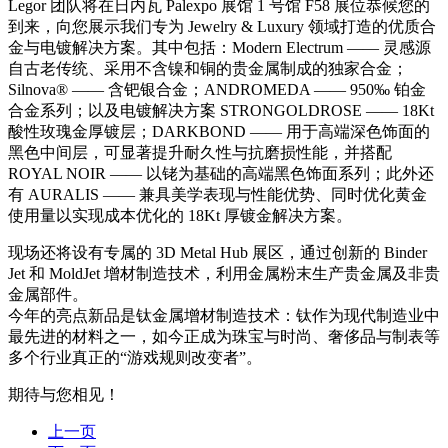
Legor 团队将在日内瓦 Palexpo 展馆 1 号馆 F58 展位恭候您的
到来，向您展示我们专为 Jewelry & Luxury 领域打造的优质合
金与电镀解决方案。其中包括：Modern Electrum —— 灵感源
自古老传统、采用不含镍和铜的贵金属制成的独家合金；
Silnova® —— 含钯银合金；ANDROMEDA —— 950‰ 铂金
合金系列；以及电镀解决方案 STRONGOLDROSE —— 18Kt
酸性玫瑰金厚镀层；DARKBOND —— 用于高端深色饰面的
黑色中间层，可显著提升耐久性与抗磨损性能，并搭配
ROYAL NOIR —— 以铑为基础的高端黑色饰面系列；此外还
有 AURALIS —— 兼具美学表现与性能优势、同时优化黄金
使用量以实现成本优化的 18Kt 厚镀金解决方案。
现场还将设有专属的 3D Metal Hub 展区，通过创新的 Binder
Jet 和 MoldJet 增材制造技术，利用金属粉末生产贵金属及非贵
金属部件。
今年的亮点新品是钛金属增材制造技术：钛作为现代制造业中
最先进的材料之一，如今正成为珠宝与时尚、奢侈品与制表等
多个行业真正的“游戏规则改变者”。
期待与您相见！
上一页