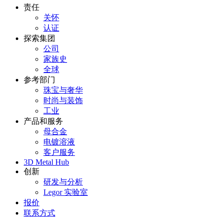
责任
关怀
认证
探索集团
公司
家族史
全球
参考部门
珠宝与奢华
时尚与装饰
工业
产品和服务
母合金
电镀溶液
客户服务
3D Metal Hub
创新
研发与分析
Legor 实验室
报价
联系方式