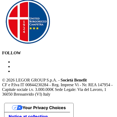
FOLLOW
©
2026 LEGOR GROUP S.p.A. -
Società Benefit
CF e P.Iva IT 00844230284 - Reg. Imprese Vi - Nr. REA 147954 -
Capitale sociale i.v. 3.000.000€ Sede Legale: Via del Lavoro, 1
36050 Bressanvido (VI) Italy
Your Privacy Choices
Notice at collection