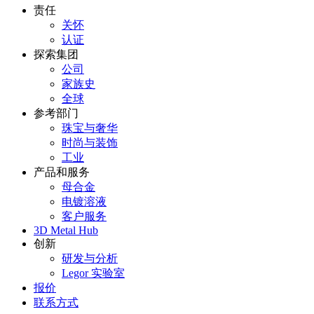
责任
关怀
认证
探索集团
公司
家族史
全球
参考部门
珠宝与奢华
时尚与装饰
工业
产品和服务
母合金
电镀溶液
客户服务
3D Metal Hub
创新
研发与分析
Legor 实验室
报价
联系方式