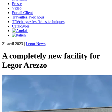
Presse
Vidéo
Portail Client
Travaillez avec nous
Téléchargez les fiches techniques
Catalogues
21 avril 2023
|
Legor News
A completely new facility for
Legor Arezzo