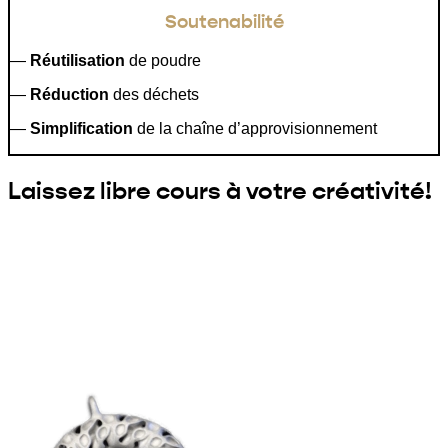
Soutenabilité
—
Réutilisation
de poudre
—
Réduction
des déchets
—
Simplification
de la chaîne d’approvisionnement
Laissez libre cours à votre créativité!
Des objets aux formes hautement complexes, aux
designs élaborés et dynamiques avec des systèmes
mobiles intégrés et natifs : des pièces interconnectées
et mobiles sont produites en une seule phase de
fabrication, éliminant ainsi le besoin de soudure
ultérieure.