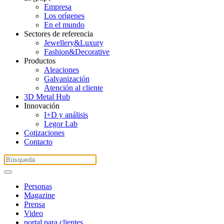
Empresa
Los orígenes
En el mundo
Sectores de referencia
Jewellery&Luxury
Fashion&Decorative
Productos
Aleaciones
Galvanización
Atención al cliente
3D Metal Hub
Innovación
I+D y análisis
Legor Lab
Cotizaciones
Contacto
Personas
Magazine
Prensa
Video
portal para clientes