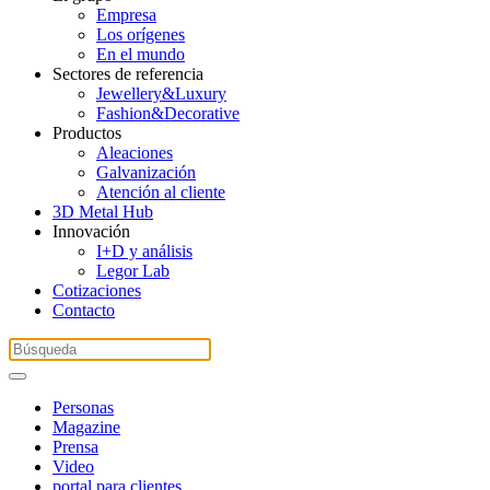
Empresa
Los orígenes
En el mundo
Sectores de referencia
Jewellery&Luxury
Fashion&Decorative
Productos
Aleaciones
Galvanización
Atención al cliente
3D Metal Hub
Innovación
I+D y análisis
Legor Lab
Cotizaciones
Contacto
Personas
Magazine
Prensa
Video
portal para clientes