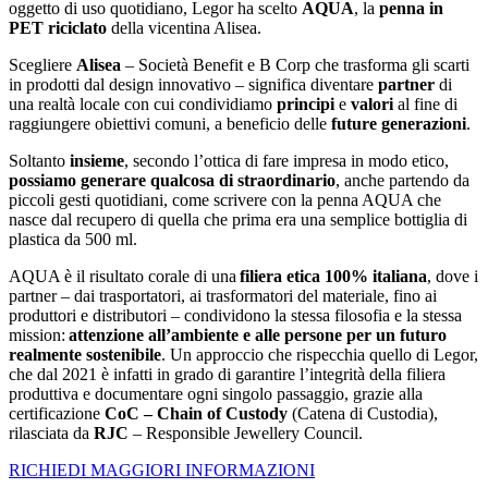
oggetto di uso quotidiano, Legor ha scelto
AQUA
, la
penna in
PET riciclato
della vicentina Alisea.
Scegliere
Alisea
– Società Benefit e B Corp che trasforma gli scarti
in prodotti dal design innovativo – significa diventare
partner
di
una realtà locale con cui condividiamo
principi
e
valori
al fine di
raggiungere obiettivi comuni, a beneficio delle
future generazioni
.
Soltanto
insieme
, secondo l’ottica di fare impresa in modo etico,
possiamo generare qualcosa di straordinario
, anche partendo da
piccoli gesti quotidiani, come scrivere con la penna AQUA che
nasce dal recupero di quella che prima era una semplice bottiglia di
plastica da 500 ml.
AQUA è il risultato corale di una
filiera etica 100% italiana
, dove i
partner – dai trasportatori, ai trasformatori del materiale, fino ai
produttori e distributori – condividono la stessa filosofia e la stessa
mission:
attenzione all’ambiente e alle persone per un futuro
realmente sostenibile
. Un approccio che rispecchia quello di Legor,
che dal 2021 è infatti in grado di garantire l’integrità della filiera
produttiva e documentare ogni singolo passaggio, grazie alla
certificazione
CoC
– Chain of Custody
(Catena di Custodia),
rilasciata da
RJC
– Responsible Jewellery Council.
RICHIEDI MAGGIORI INFORMAZIONI