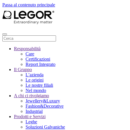
Passa al contenuto principale
Responsabilità
Care
Certificazioni
Report Integrato
Il Gruppo
L’azienda
Le origini
Le nostre filiali
Nel mondo
A chi ci rivolgiamo
Jewellery&Luxury
Fashion&Decorative
Industrial
Prodotti e Servizi
Leghe
Soluzioni Galvaniche