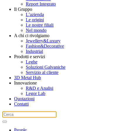
Report Integrato
Il Gruppo
L’azienda
Le origini
Le nostre filiali
Nel mondo
A chi ci rivolgiamo
Jewellery&Luxury
Fashion&Decorative
Industrial
Prodotti e servizi
Leghe
Soluzioni Galvaniche
Servizio al cliente
3D Metal Hub
Innovazione
R&D e Analisi
Legor Lab
Quotazioni
Contatti
People