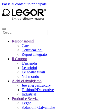
Passa al contenuto principale
Responsabilità
Care
Certificazioni
Report Integrato
Il Gruppo
L’azienda
Le origini
Le nostre filiali
Nel mondo
A chi ci rivolgiamo
Jewellery&Luxury
Fashion&Decorative
Industrial
Prodotti e Servizi
Leghe
Soluzioni Galvaniche