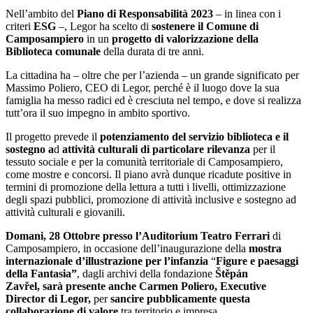
Nell’ambito del
Piano di Responsabilità 2023
– in linea con i
criteri
ESG
–, Legor ha scelto di
sostenere il Comune di
Camposampiero
in un
progetto di valorizzazione della
Biblioteca comunale
della durata di tre anni.
La cittadina ha – oltre che per l’azienda – un grande significato per
Massimo Poliero, CEO di Legor, perché è il luogo dove la sua
famiglia ha messo radici ed è cresciuta nel tempo, e dove si realizza
tutt’ora il suo impegno in ambito sportivo.
Il progetto prevede il
potenziamento del servizio biblioteca
e il
sostegno
a
d
attività culturali di particolare rilevanza
per il
tessuto sociale e per la comunità territoriale di Camposampiero,
come mostre e concorsi. Il piano avrà dunque ricadute positive in
termini di promozione della lettura a tutti i livelli, ottimizzazione
degli spazi pubblici, promozione di attività inclusive e sostegno ad
attività culturali e giovanili.
Domani, 28 Ottobre
presso l’Auditorium Teatro Ferrari
di
Camposampiero, in occasione dell’inaugurazione della
mostra
internazionale d’illustrazione per l’infanzia
“
Figure e paesaggi
della Fantasia”
, dagli archivi della fondazione
Štěpán
Zavřel,
sarà presente anche
Carmen Poliero
,
Executive
Director di Legor,
per
sancire pubblicamente questa
collaborazione di valore
tra territorio e impresa.